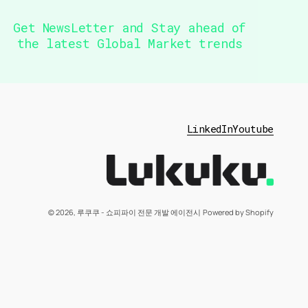
Get NewsLetter and Stay ahead of

the latest Global Market trends
LinkedIn
Youtube
© 2026,
루쿠쿠 - 쇼피파이 전문 개발 에이전시
Powered by Shopify